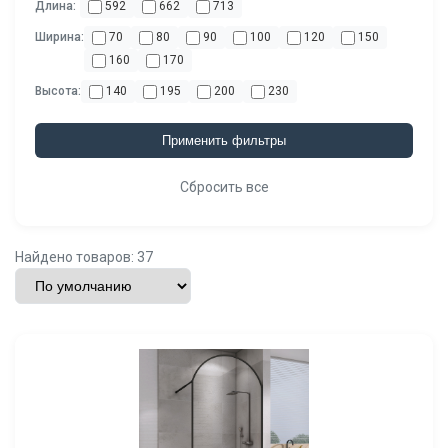
Длина:
592
662
713
Ширина:
70
80
90
100
120
150
160
170
Высота:
140
195
200
230
Применить фильтры
Сбросить все
Найдено товаров: 37