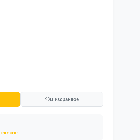
В избранное
точняется