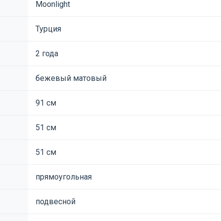
Moonlight
Турция
2 года
бежевый матовый
91 см
51 см
51 см
прямоугольная
подвесной