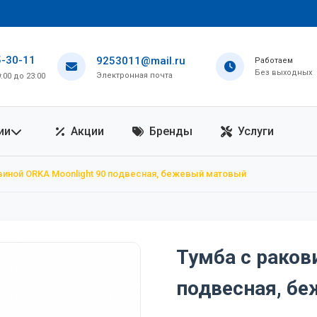
5-30-11
9253011@mail.ru
Работаем
Без выходных
Электронная почта
00 до 23:00
ии
Акции
Бренды
Услуги
виной ORKA Moonlight 90 подвесная, бежевый матовый
Тумба с раков
подвесная, б