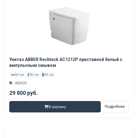
Унитаз ABBER Rechteck AC1212P приставной белый с
импульсным смывом
60 см
36 см
44 см
ABBER
29 800 руб.
Подробнее
В корзину