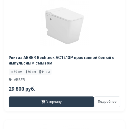
Унитаз ABBER Rechteck AC1213P приставной белый с
импульсным смывом
59 см
36 см
44 см
ABBER
29 800 руб.
Подробнее
В корзину