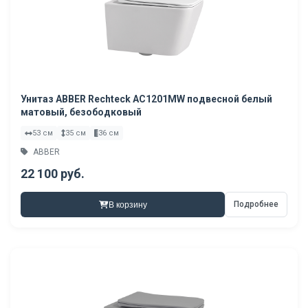
Унитаз ABBER Rechteck AC1201MW подвесной белый
матовый, безободковый
53 см
35 см
36 см
ABBER
22 100 руб.
Подробнее
В корзину