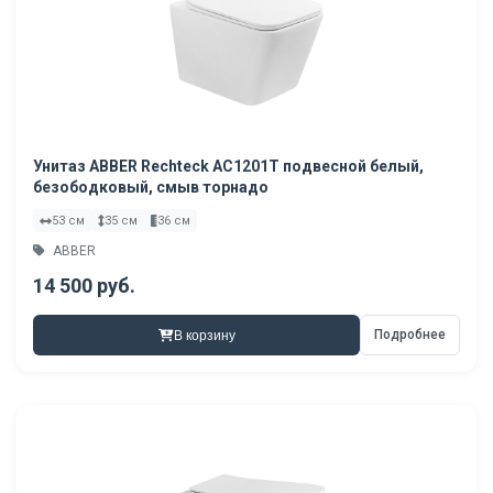
Унитаз ABBER Rechteck AC1201T подвесной белый,
безободковый, смыв торнадо
53 см
35 см
36 см
ABBER
14 500 руб.
Подробнее
В корзину