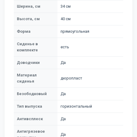
Ширина, см
34 см
Высота, см
40 см
Форма
прямоугольная
Сиденье в
есть
комплекте
Доводчики
Да
Материал
дюропласт
сиденья
Безободковый
Да
Тип выпуска
горизонтальный
Антивсплеск
Да
Антигрязевое
Да