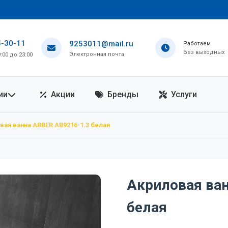
5-30-11
9253011@mail.ru
Работаем
Без выходных
Электронная почта
00 до 23:00
ии
Акции
Бренды
Услуги
вая ванна ABBER AB9216-1.3 белая
Акриловая ва
белая