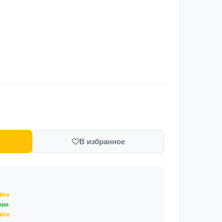
В избранное
йте
чии
йте