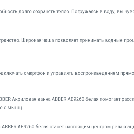
обность долго сохранять тепло. Погружаясь в воду, вы чувс
ространство. Широкая чаша позволяет принимать водные п
подключать смартфон и управлять воспроизведением прям
BER Акриловая ванна ABBER AB9260 белая помогает рассла
е с мышц.
 ABBER AB9260 белая станет настоящим центром релаксац