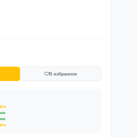
В избранное
йте
чии
чии
йте