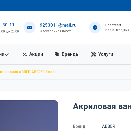
5-30-11
9253011@mail.ru
Работаем
Без выходных
Электронная почта
00 до 23:00
ии
Акции
Бренды
Услуги
вая ванна ABBER AB9260 белая
Акриловая ва
Бренд:
ABBER