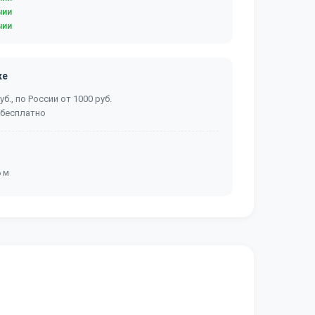
чии
чии
ке
б., по России от 1000 руб.
 бесплатно
6 м