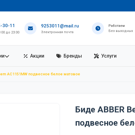
5-30-11
9253011@mail.ru
Работаем
Без выходных
Электронная почта
00 до 23:00
ии
Акции
Бренды
Услуги
uem AC1151MW подвесное белое матовое
Биде ABBER 
подвесное бел