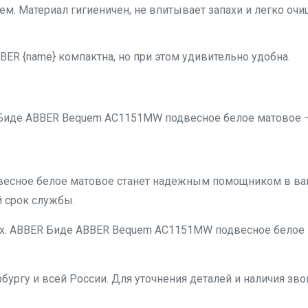
м. Материал гигиеничен, не впитывает запахи и легко очи
ER {name} компактна, но при этом удивительно удобна.
 Биде ABBER Bequem AC1151MW подвесное белое матовое —
есное белое матовое станет надежным помощником в ва
й срок службы.
х. ABBER Биде ABBER Bequem AC1151MW подвесное белое ма
бургу и всей России. Для уточнения деталей и наличия звон