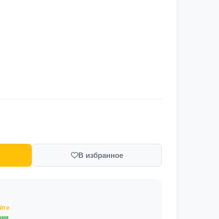
В избранное
йте
чии