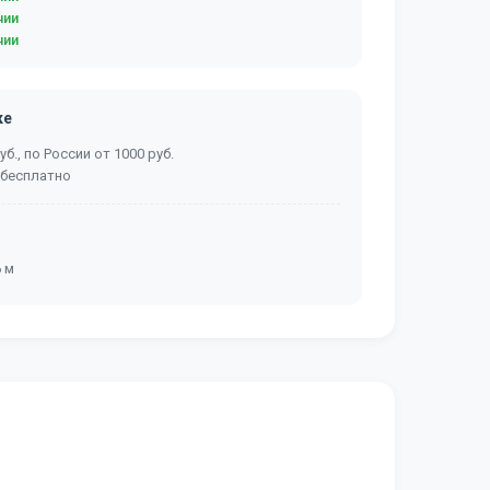
чии
чии
ке
б., по России от 1000 руб.
 бесплатно
6 м