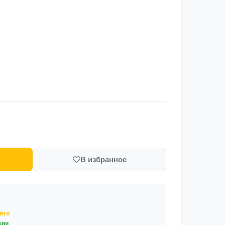
В избранное
йте
чии