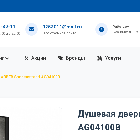
5-30-11
9253011@mail.ru
Работаем
Без выходных
Электронная почта
00 до 23:00
ии
Акции
Бренды
Услуги
ABBER Sonnenstrand AG04100B
Душевая дверь
AG04100B