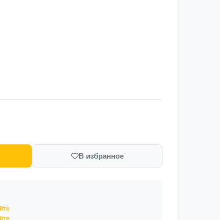
В избранное
йте
йте