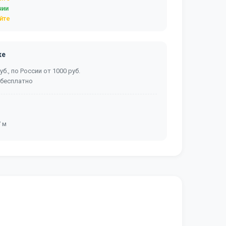
чии
йте
ке
б., по России от 1000 руб.
 бесплатно
7 м