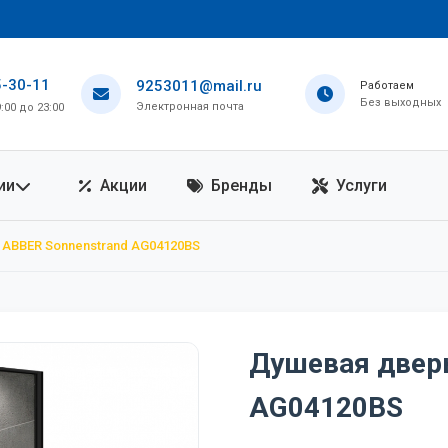
5-30-11
9253011@mail.ru
Работаем
Без выходных
Электронная почта
00 до 23:00
ии
Акции
Бренды
Услуги
ABBER Sonnenstrand AG04120BS
Душевая дверь
AG04120BS