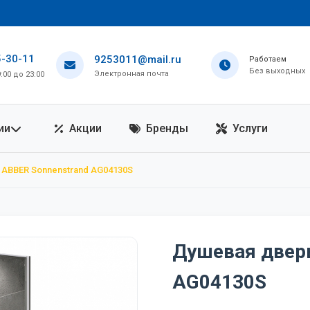
5-30-11
9253011@mail.ru
Работаем
Без выходных
Электронная почта
00 до 23:00
ии
Акции
Бренды
Услуги
ABBER Sonnenstrand AG04130S
Душевая дверь
AG04130S