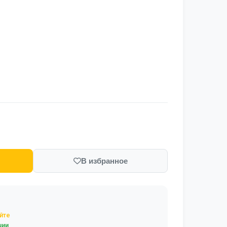
В избранное
йте
чии