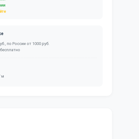
чии
йте
ке
б., по России от 1000 руб.
 бесплатно
7 м