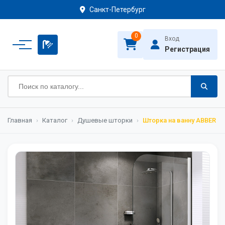
Санкт-Петербург
0
Вход
Регистрация
Главная
›
Каталог
›
Душевые шторки
›
Шторка на ванну ABBER E