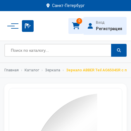
Санкт-Петербург
0
Вход
Регистрация
Главная
›
Каталог
›
Зеркала
›
Зеркало ABBER Teil AG6504SR с п