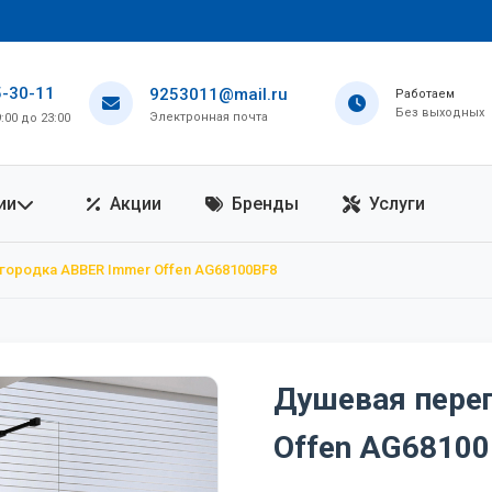
5-30-11
9253011@mail.ru
Работаем
Без выходных
Электронная почта
00 до 23:00
ии
Акции
Бренды
Услуги
городка ABBER Immer Offen AG68100BF8
Душевая пере
Offen AG6810