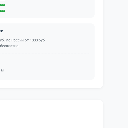
чии
чии
ке
б., по России от 1000 руб.
 бесплатно
7 м