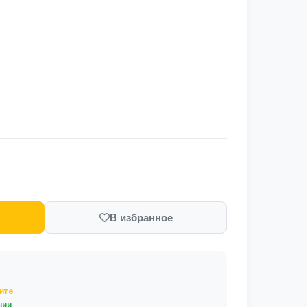
В избранное
йте
чии