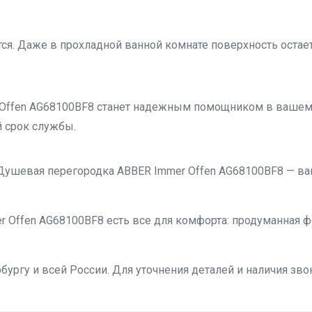
тся. Даже в прохладной ванной комнате поверхность остае
Offen AG68100BF8 станет надежным помощником в вашем
й срок службы.
Душевая перегородка ABBER Immer Offen AG68100BF8 — ва
 Offen AG68100BF8 есть все для комфорта: продуманная 
бургу и всей России. Для уточнения деталей и наличия звон