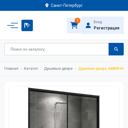
Санкт-Петербург
0
Вход
Регистрация
Главная
›
Каталог
›
Душевые двери
›
Душевая дверь ABBER Komf