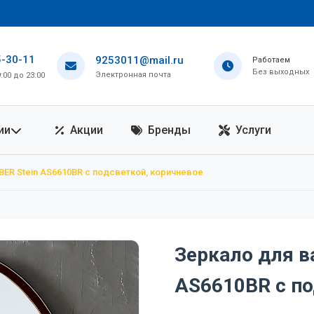
5-30-11
9253011@mail.ru
Работаем
Без выходных
Электронная почта
00 до 23:00
ии
Акции
Бренды
Услуги
BER Stein AS6610BR с подсветкой, коричневое
Зеркало для в
AS6610BR с по