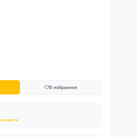
В избранное
точняется