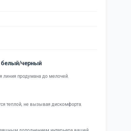
x белый/черный
я линия продумана до мелочей.
тся теплой, не вызывая дискомфорта.
т изящным дополнением интерьера вашей