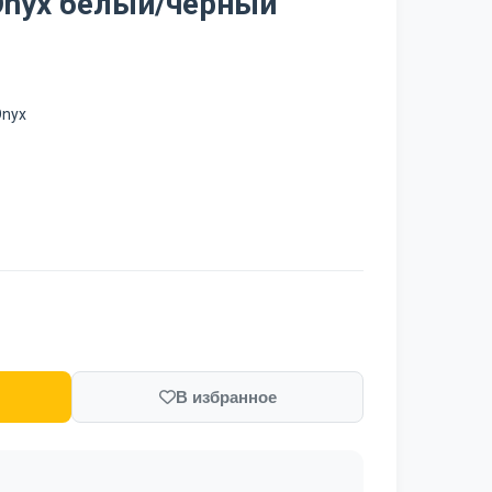
Onyx белый/черный
Onyx
В избранное