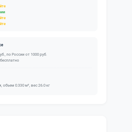
йте
чии
йте
йте
ке
б., по России от 1000 руб.
 бесплатно
, объем 0.330 м³, вес 26.0 кг