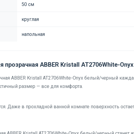
50 см
круглая
напольная
 прозрачная ABBER Kristall AT2706White-Ony
ная ABBER Kristall AT2706White-Onyx белый/черный кажда
ктичный размер — все для комфорта.
тся. Даже в прохладной ванной комнате поверхность остае
ая ABBER Kristall AT2706White-Onyx белый/черный стане