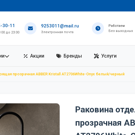
5-30-11
9253011@mail.ru
Работаем
Без выходных
Электронная почта
00 до 23:00
ии
Акции
Бренды
Услуги
ящая прозрачная ABBER Kristall AT2706White-Onyx белый/черный
Раковина отд
прозрачная ABB