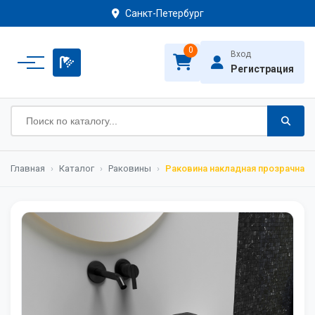
Санкт-Петербург
0
Вход
Регистрация
Главная
›
Каталог
›
Раковины
›
Раковина накладная прозрачная A