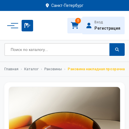
Санкт-Петербург
0
Вход
Регистрация
Главная
›
Каталог
›
Раковины
›
Раковина накладная прозрачная A