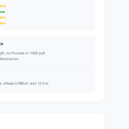
йте
чии
йте
йте
ке
б., по России от 1000 руб.
 бесплатно
, объем 0.088 м³, вес 12.0 кг