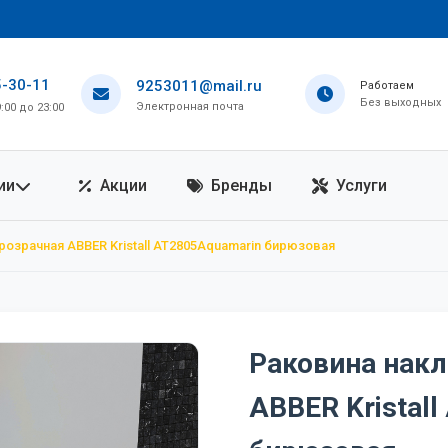
5-30-11
9253011@mail.ru
Работаем
Без выходных
Электронная почта
00 до 23:00
ии
Акции
Бренды
Услуги
розрачная ABBER Kristall AT2805Aquamarin бирюзовая
Раковина накл
ABBER Kristal