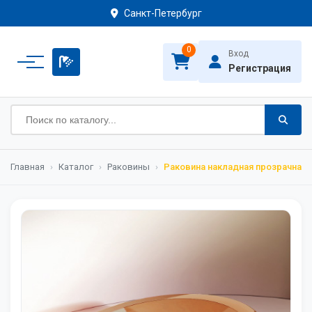
Санкт-Петербург
0
Вход
Регистрация
Главная
›
Каталог
›
Раковины
›
Раковина накладная прозрачная A