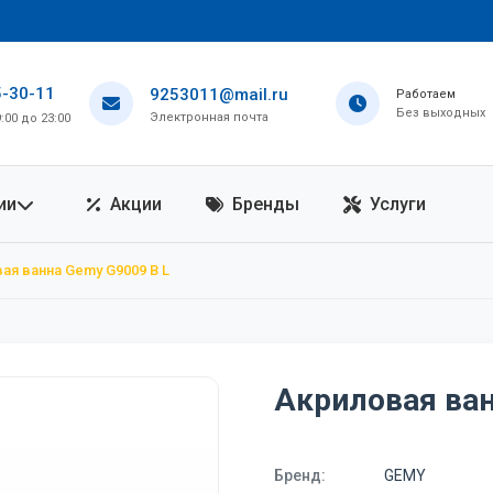
5-30-11
9253011@mail.ru
Работаем
Без выходных
Электронная почта
00 до 23:00
ии
Акции
Бренды
Услуги
ая ванна Gemy G9009 B L
Акриловая ван
Бренд:
GEMY