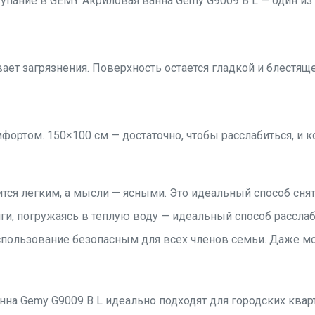
упание в GEMY Акриловая ванна Gemy G9009 B L — один из н
ает загрязнения. Поверхность остается гладкой и блестя
ртом. 150×100 см — достаточно, чтобы расслабиться, и к
тся легким, а мысли — ясными. Это идеальный способ снят
и, погружаясь в теплую воду — идеальный способ расслаб
пользование безопасным для всех членов семьи. Даже мок
а Gemy G9009 B L идеально подходят для городских кварт