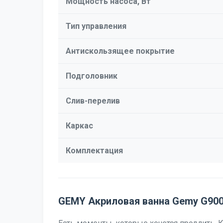
Мощность насоса, Вт
Тип управления
Антискользящее покрытие
Подголовник
Слив-перелив
Каркас
Комплектация
GEMY Акриловая ванна Gemy G900