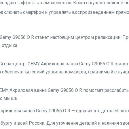
создают эффект «шампанского». Кожа ощущает нежное пок
подключать смартфон и управлять воспроизведением прям
Gemy G9056 O R станет настоящим центром релаксации. Пр
 отдыха.
й спа-центр, GEMY Акриловая ванна Gemy G9056 O R стан
 обеспечат высокий уровень комфорта, сравнимый с лучш
MY Акриловая ванна Gemy G9056 O R помогает расслабитьс
 с мышц.
криловая ванна Gemy G9056 O R — одна из тех деталей, ко
бургу и всей России. Для уточнения деталей и наличия звон