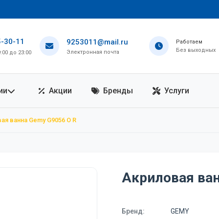
5-30-11
9253011@mail.ru
Работаем
Без выходных
Электронная почта
00 до 23:00
ии
Акции
Бренды
Услуги
ая ванна Gemy G9056 O R
Акриловая ван
Бренд:
GEMY