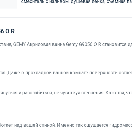
смеситель с изливом, душевая лейка, съемная п
6 O R
йствия, GEMY Акриловая ванна Gemy G9056 O R становится 
тся. Даже в прохладной ванной комнате поверхность остае
ться и расслабиться, не чувствуя стеснения. Кажется, что 
ботает над вашей спиной. Именно так ощущается гидромас