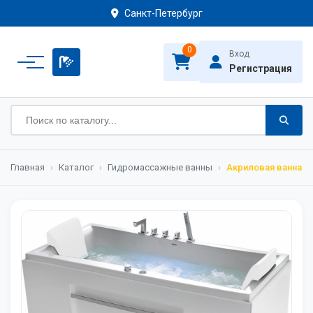
Санкт-Петербург
0
Вход
Регистрация
Главная
›
Каталог
›
Гидромассажные ванны
›
Акриловая ванна G