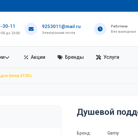
5-30-11
9253011@mail.ru
Работаем
Без выходных
Электронная почта
00 до 23:00
ии
Акции
Бренды
Услуги
дон Gemy ST20 L
Душевой подд
Бренд:
Gemy