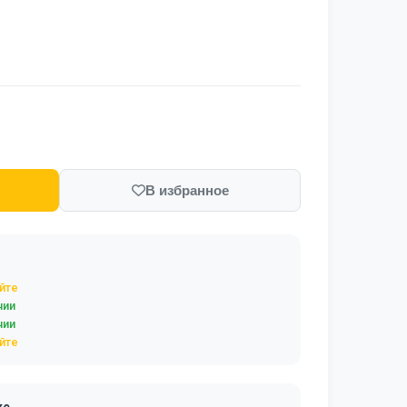
В избранное
йте
чии
чии
йте